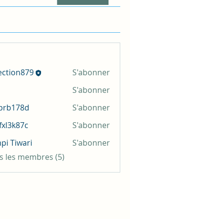
ection879
S'abonner
n879
S'abonner
prb178d
S'abonner
78d
xl3k87c
S'abonner
87c
pi Tiwari
S'abonner
us les membres (5)