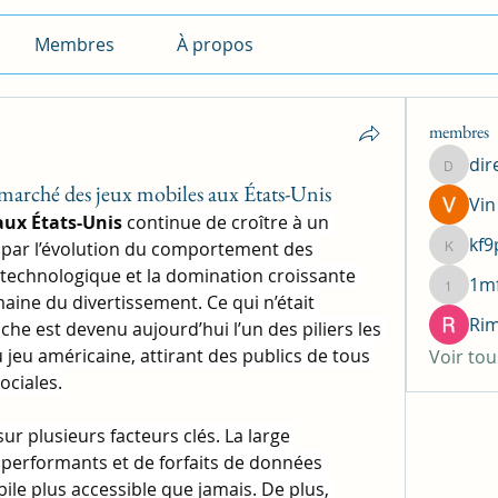
Membres
À propos
membres
dir
directio
marché des jeux mobiles aux États-Unis
Vin
aux États-Unis
 continue de croître à un 
kf9
par l’évolution du comportement des 
kf9prb1
technologique et la domination croissante 
1mf
1mfxl3k
ne du divertissement. Ce qui n’était 
Rim
he est devenu aujourd’hui l’un des piliers les 
u jeu américaine, attirant des publics de tous 
Voir to
ociales.
r plusieurs facteurs clés. La large 
performants et de forfaits de données 
le plus accessible que jamais. De plus, 